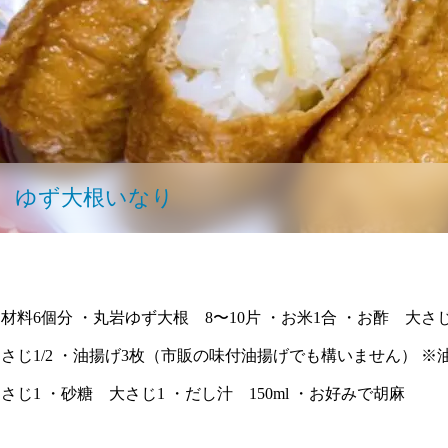
ゆず大根いなり
材料6個分 ・丸岩ゆず大根 8〜10片 ・お米1合 ・お酢 大さ
さじ1/2 ・油揚げ3枚（市販の味付油揚げでも構いません） ※
さじ1 ・砂糖 大さじ1 ・だし汁 150ml ・お好みで胡麻